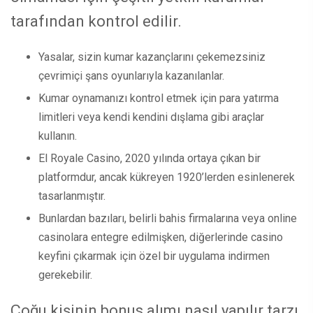
tarafından kontrol edilir.
Yasalar, sizin kumar kazançlarını çekemezsiniz
çevrimiçi şans oyunlarıyla kazanılanlar.
Kumar oynamanızı kontrol etmek için para yatırma
limitleri veya kendi kendini dışlama gibi araçlar
kullanın.
El Royale Casino, 2020 yılında ortaya çıkan bir
platformdur, ancak kükreyen 1920’lerden esinlenerek
tasarlanmıştır.
Bunlardan bazıları, belirli bahis firmalarına veya online
casinolara entegre edilmişken, diğerlerinde casino
keyfini çıkarmak için özel bir uygulama indirmen
gerekebilir.
Çoğu kişinin bonus alımı nasıl yapılır tarzı