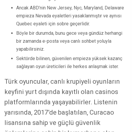
Ancak ABD’nin New Jersey, Nyc, Maryland, Delaware
empieza Nevada eyaletleri yasaklanmıştır ve aynısı
Quebec eyaleti için sobre geçerlidir.
Böyle bir durumda, bunu gece veya gündüz herhangi
bir zamanda e-posta veya canlı sohbet yoluyla
yapabilirsiniz.
Sektörde bilinen, güvenilen empieza yüksek kazanç
sağlayan oyun üreticileri ile herkes anlaşmak ister.
Türk oyuncular, canlı krupiyeli oyunların
keyfini yurt dışında kayıtlı olan casinos
platformlarında yaşayabilirler. Listenin
yarısında, 2017’de başlatılan, Curacao
lisansına sahip ve güçlü güvenlik