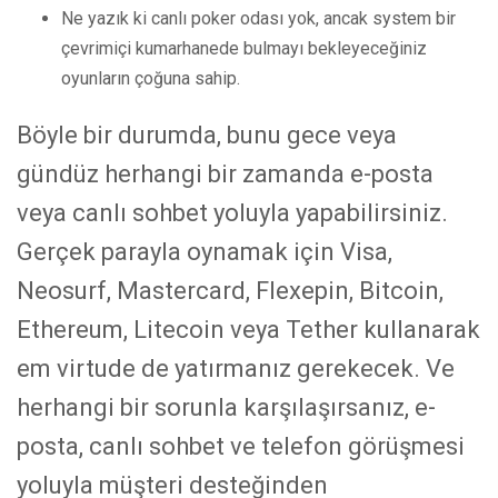
Ne yazık ki canlı poker odası yok, ancak system bir
çevrimiçi kumarhanede bulmayı bekleyeceğiniz
oyunların çoğuna sahip.
Böyle bir durumda, bunu gece veya
gündüz herhangi bir zamanda e-posta
veya canlı sohbet yoluyla yapabilirsiniz.
Gerçek parayla oynamak için Visa,
Neosurf, Mastercard, Flexepin, Bitcoin,
Ethereum, Litecoin veya Tether kullanarak
em virtude de yatırmanız gerekecek. Ve
herhangi bir sorunla karşılaşırsanız, e-
posta, canlı sohbet ve telefon görüşmesi
yoluyla müşteri desteğinden