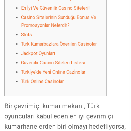
En İyi Ve Güvenilir Casino Siteleri!
Casino Sitelerinin Sunduğu Bonus Ve
Promosyonlar Nelerdir?
Slots
Türk Kumarbazlara Önerilen Casinolar
Jackpot Oyunları
Güvenilir Casino Siteleri Listesi
Türki̇ye’de Yeni̇ Online Cazi̇nolar
Türk Online Casinolar
Bir çevrimiçi kumar mekanı, Türk
oyuncuları kabul eden en iyi çevrimiçi
kumarhanelerden biri olmayı hedefliyorsa,