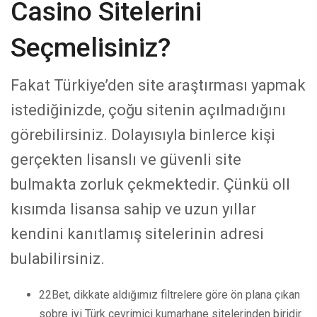
Casino Sitelerini
Seçmelisiniz?
Fakat Türkiye’den site araştırması yapmak
istediğinizde, çoğu sitenin açılmadığını
görebilirsiniz. Dolayısıyla binlerce kişi
gerçekten lisanslı ve güvenli site
bulmakta zorluk çekmektedir. Çünkü oll
kısımda lisansa sahip ve uzun yıllar
kendini kanıtlamış sitelerinin adresi
bulabilirsiniz.
22Bet, dikkate aldığımız filtrelere göre ön plana çıkan
sobre iyi Türk çevrimiçi kumarhane sitelerinden biridir.