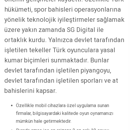
hükümeti, spor bahisleri operasyonlarına
yönelik teknolojik iyileştirmeler sağlamak
üzere yakın zamanda SG Digital ile
ortaklık kurdu. Yalnızca devlet tarafından
işletilen tekeller Türk oyunculara yasal
kumar biçimleri sunmaktadır. Bunlar
devlet tarafından işletilen piyangoyu,
devlet tarafından işletilen sporları ve at
bahislerini kapsar.
Özellikle mobil cihazlara özel uygulama sunan
firmalar, bilgisayardaki kalitede oyun oynamanızı
mümkün hale getirmektedir.