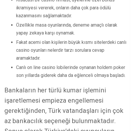
ikramiyesi vererek, onların daha çok para ödülü
kazanmasını sağlamaktadır.
Özellikle masa oyunlarında, deneme amaçlı olarak
yapay zekaya karşı oynamak.
Fakat acemi olan kişilerin büyük kısmı sitelerdeki canlı
casino oyunları nelerdir tarzı sorulara cevap
aramaktadır.
Canlı on line casino lobilerinde oynanan holdem poker
son yıllarda giderek daha da eğlenceli olmaya başladı.
Bankaların her türlü kumar işlemini
işaretlemesi empieza engellemesi
gerektiğinden, Türk vatandaşları için çok
az bankacılık seçeneği bulunmaktadır.