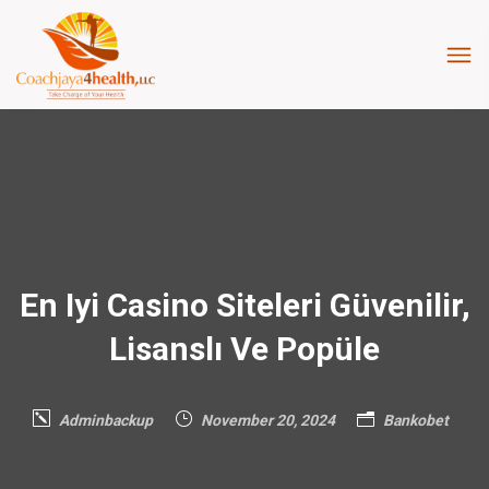
En Iyi Casino Siteleri Güvenilir,
Lisanslı Ve Popüle
Adminbackup
November 20, 2024
Bankobet