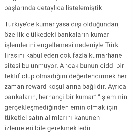
başlarında detaylıca listelemiştik.
Türkiye’de kumar yasa dışı olduğundan,
özellikle ülkedeki bankaların kumar
işlemlerini engellemesi nedeniyle Türk
lirasını kabul eden çok fazla kumarhane
sitesi bulunmuyor. Ancak bunun ciddi bir
teklif olup olmadığını değerlendirmek her
zaman reward koşullarına bağlıdır. Ayrıca
bankaların, herhangi bir kumar” “işleminin
gerçekleşmediğinden emin olmak için
tüketici satın alımlarını kanunen
izlemeleri bile gerekmektedir.