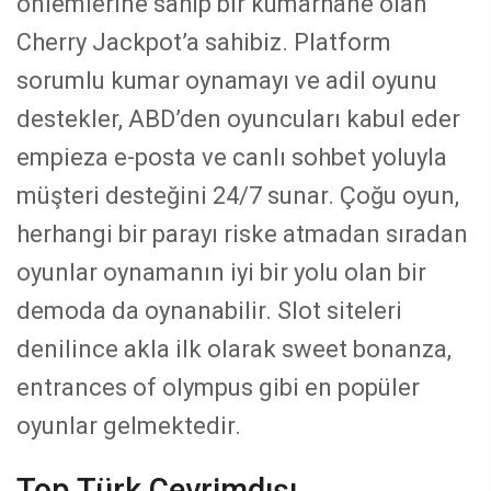
önlemlerine sahip bir kumarhane olan
Cherry Jackpot’a sahibiz. Platform
sorumlu kumar oynamayı ve adil oyunu
destekler, ABD’den oyuncuları kabul eder
empieza e-posta ve canlı sohbet yoluyla
müşteri desteğini 24/7 sunar. Çoğu oyun,
herhangi bir parayı riske atmadan sıradan
oyunlar oynamanın iyi bir yolu olan bir
demoda da oynanabilir. Slot siteleri
denilince akla ilk olarak sweet bonanza,
entrances of olympus gibi en popüler
oyunlar gelmektedir.
Top Türk Çevrimdışı