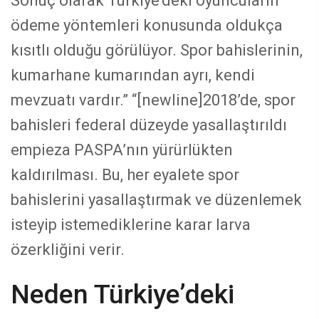
Sonuç olarak Türkiye’deki oyuncuların
ödeme yöntemleri konusunda oldukça
kısıtlı olduğu görülüyor. Spor bahislerinin,
kumarhane kumarından ayrı, kendi
mevzuatı vardır.” “[newline]2018’de, spor
bahisleri federal düzeyde yasallaştırıldı
empieza PASPA’nın yürürlükten
kaldırılması. Bu, her eyalete spor
bahislerini yasallaştırmak ve düzenlemek
isteyip istemediklerine karar larva
özerkliğini verir.
Neden Türkiye’deki