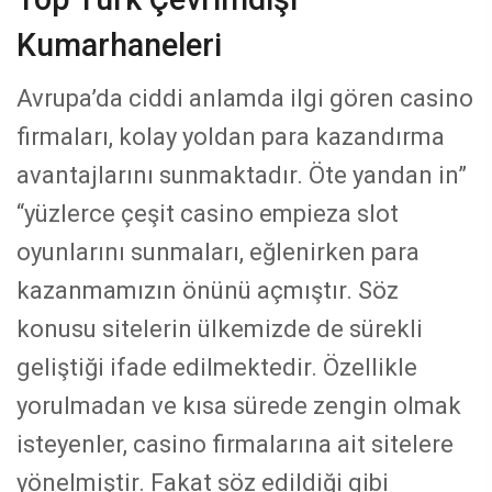
Kumarhaneleri
Avrupa’da ciddi anlamda ilgi gören casino
firmaları, kolay yoldan para kazandırma
avantajlarını sunmaktadır. Öte yandan in”
“yüzlerce çeşit casino empieza slot
oyunlarını sunmaları, eğlenirken para
kazanmamızın önünü açmıştır. Söz
konusu sitelerin ülkemizde de sürekli
geliştiği ifade edilmektedir. Özellikle
yorulmadan ve kısa sürede zengin olmak
isteyenler, casino firmalarına ait sitelere
yönelmiştir. Fakat söz edildiği gibi