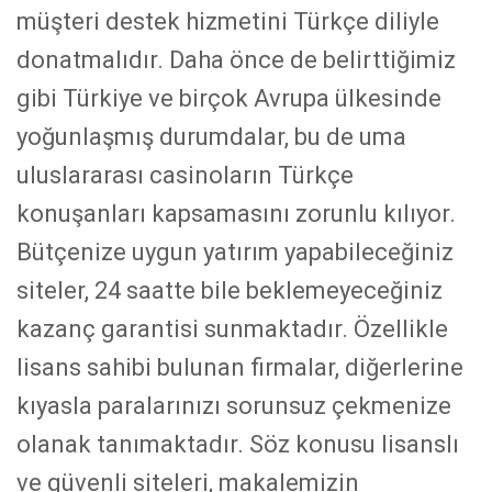
müşteri destek hizmetini Türkçe diliyle
donatmalıdır. Daha önce de belirttiğimiz
gibi Türkiye ve birçok Avrupa ülkesinde
yoğunlaşmış durumdalar, bu de uma
uluslararası casinoların Türkçe
konuşanları kapsamasını zorunlu kılıyor.
Bütçenize uygun yatırım yapabileceğiniz
siteler, 24 saatte bile beklemeyeceğiniz
kazanç garantisi sunmaktadır. Özellikle
lisans sahibi bulunan firmalar, diğerlerine
kıyasla paralarınızı sorunsuz çekmenize
olanak tanımaktadır. Söz konusu lisanslı
ve güvenli siteleri, makalemizin