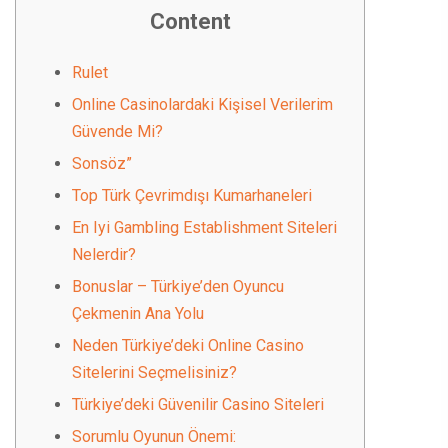
Content
Rulet
Online Casinolardaki Kişisel Verilerim
Güvende Mi?
Sonsöz”
Top Türk Çevrimdışı Kumarhaneleri
En Iyi Gambling Establishment Siteleri
Nelerdir?
Bonuslar – Türkiye’den Oyuncu
Çekmenin Ana Yolu
Neden Türkiye’deki Online Casino
Sitelerini Seçmelisiniz?
Türkiye’deki Güvenilir Casino Siteleri
Sorumlu Oyunun Önemi: