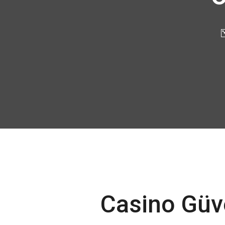
Casino Güve