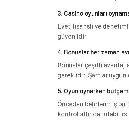
3. Casino oyunları oynama
Evet, lisanslı ve deneti
güvenlidir.
4. Bonuslar her zaman ava
Bonuslar çeşitli avantaj
gereklidir. Şartlar uygun 
5. Oyun oynarken bütçemi n
Önceden belirlenmiş bir 
kontrol altında tutabilirsi