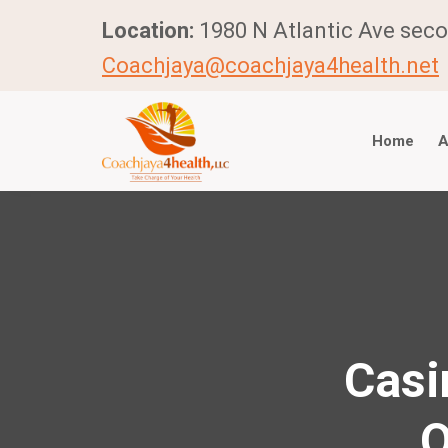
Location:
1980 N Atlantic Ave seco
Coachjaya@coachjaya4health.net
Home
A
Casi
O