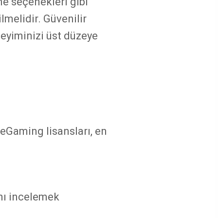
e seçenekleri gibi
lmelidir. Güvenilir
eyiminizi üst düzeye
Gaming lisansları, en
ını incelemek