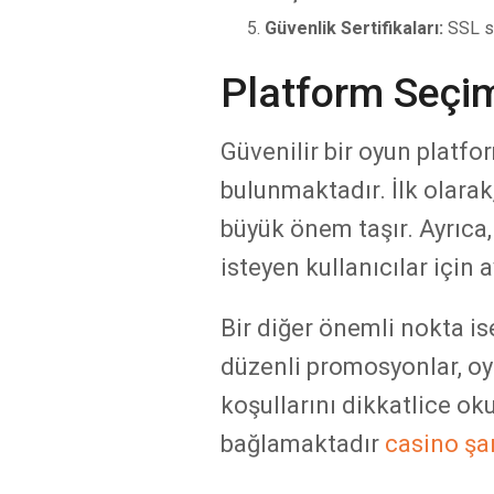
Güvenlik Sertifikaları:
SSL se
Platform Seçim
Güvenilir bir oyun platf
bulunmaktadır. İlk olarak
büyük önem taşır. Ayrıca,
isteyen kullanıcılar için 
Bir diğer önemli nokta i
düzenli promosyonlar, oyu
koşullarını dikkatlice ok
bağlamaktadır
casino şa