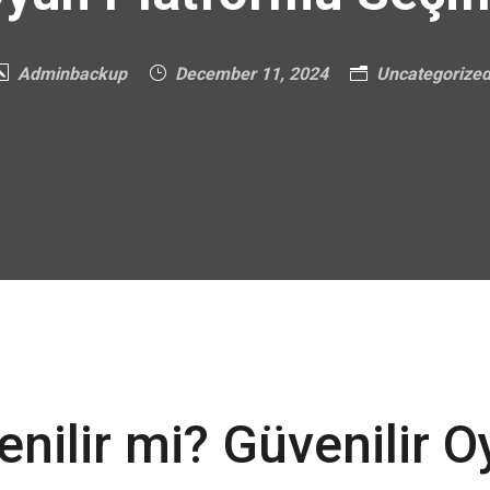
Adminbackup
December 11, 2024
Uncategorize
nilir mi? Güvenilir 