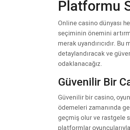
Platformu 
Online casino dünyası he
seçiminin önemini artırm
merak uyandırıcıdır. Bu m
detaylandıracak ve güven
odaklanacağız.
Güvenilir Bir C
Güvenilir bir casino, oyun
ödemeleri zamanında gerç
geçmiş olur ve rastgele sa
platformlar oyuncularıyla 