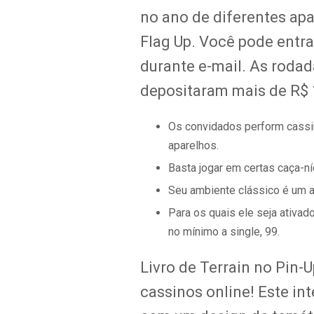
no ano de diferentes apar
Flag Up. Você pode entra
durante e-mail. As roda
depositaram mais de R$ 
Os convidados perform cassin
aparelhos.
Basta jogar em certas caça-n
Seu ambiente clássico é um av
Para os quais ele seja ativa
no mínimo a single, 99.
Livro de Terrain no Pin-
cassinos online! Este in