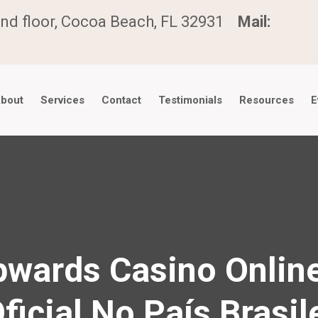
nd floor, Cocoa Beach, FL 32931
Mail:
bout
Services
Contact
Testimonials
Resources
E
pwards Casino Onlin
Oficial No País Brasil