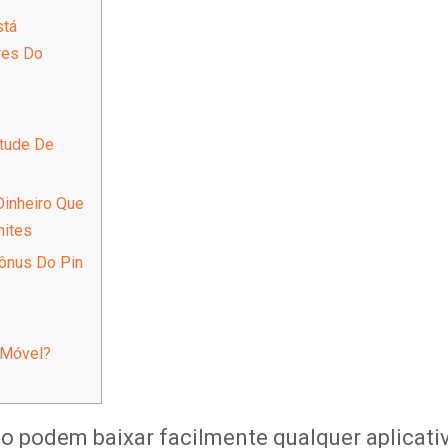
stá
res Do
rtude De
 Dinheiro Que
mites
Bônus Do Pin
 Móvel?
o podem baixar facilmente qualquer aplicativ