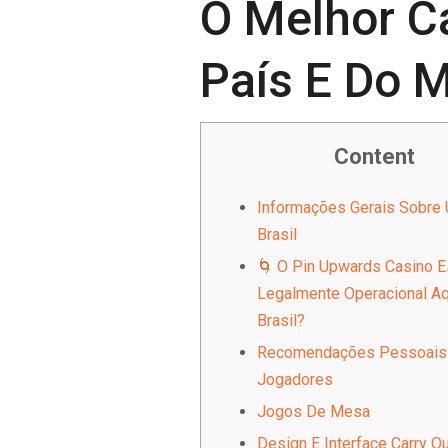
O Melhor C
País E Do 
Content
Informações Gerais Sobre
Brasil
🌀 O Pin Upwards Casino E
Legalmente Operacional Aq
Brasil?
Recomendações Pessoais
Jogadores
Jogos De Mesa
Design E Interface Carry Ou