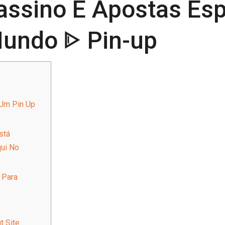
assino E Apostas Esp
Mundo ᐈ Pin-up
 Um Pin Up
stá
ui No
 Para
t Site