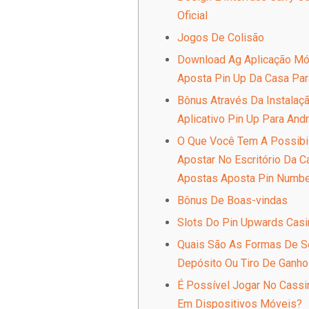
Oficial
Jogos De Colisão
Download Ag Aplicação Mó
Aposta Pin Up Da Casa Pa
Bônus Através Da Instalaç
Aplicativo Pin Up Para Andr
O Que Você Tem A Possibi
Apostar No Escritório Da C
Apostas Aposta Pin Numbe
Bônus De Boas-vindas
Slots Do Pin Upwards Casi
Quais São As Formas De S
Depósito Ou Tiro De Ganh
É Possível Jogar No Cassi
Em Dispositivos Móveis?