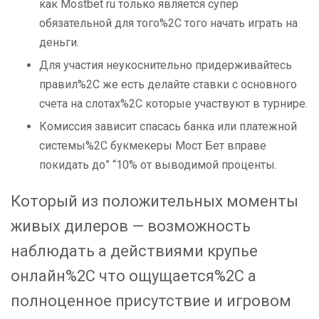
как Mostbet ru только является супер
обязательной для того%2C того начать играть на
деньги.
Для участия неукоснительно придерживайтесь
правил%2C же есть делайте ставки с основного
счета на слотах%2C которые участвуют в турнире.
Комиссия зависит спасась банка или платежной
системы%2C букмекеры Мост Бет вправе
покидать до” “10% от выводимой проценты.
Который из положительных моменты
живых дилеров — возможность
наблюдать а действиями крупье
онлайн%2C что ощущается%2C а
полноценное присутствие и игровом