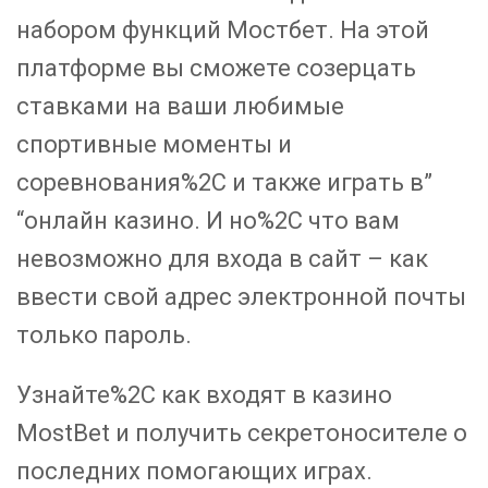
набором функций Мостбет. На этой
платформе вы сможете созерцать
ставками на ваши любимые
спортивные моменты и
соревнования%2C и также играть в”
“онлайн казино. И но%2C что вам
невозможно для входа в сайт – как
ввести свой адрес электронной почты
только пароль.
Узнайте%2C как входят в казино
MostBet и получить секретоносителе о
последних помогающих играх.