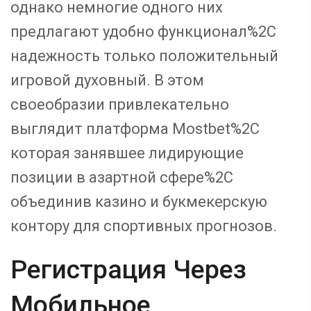
однако немногие одного них
предлагают удобно функционал%2C
надежность только положительный
игровой духовный. В этом
своеобразии привлекательно
выглядит платформа Mostbet%2C
которая занявшее лидирующие
позиции в азартной сфере%2C
объединив казино и букмекерскую
контору для спортивных прогнозов.
Регистрация Через
Мобильное