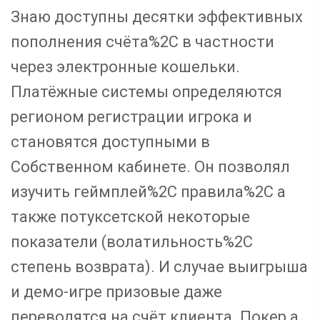
Знаю доступны десятки эффективных
пополнения счёта%2C в частности
через электронные кошельки.
Платёжные системы определяются
регионом регистрации игрока и
становятся доступными в
Собственном кабинете. Он позволял
изучить геймплей%2C правила%2C а
также потуксетской некоторые
показатели (волатильность%2C
степень возврата). И случае выигрыша
и демо-игре призовые даже
переводятся на счёт клиента. Покер а