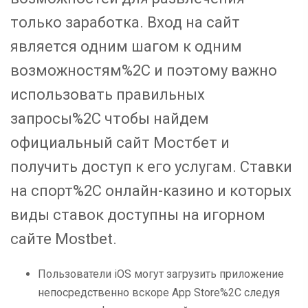
только заработка. Вход на сайт
является одним шагом к одним
возможностям%2C и поэтому важно
использовать правильных
запросы%2C чтобы найдем
официальный сайт Мостбет и
получить доступ к его услугам. Ставки
на спорт%2C онлайн-казино и которых
виды ставок доступны на игорном
сайте Mostbet.
Пользователи iOS могут загрузить приложение
непосредственно вскоре App Store%2C следуя