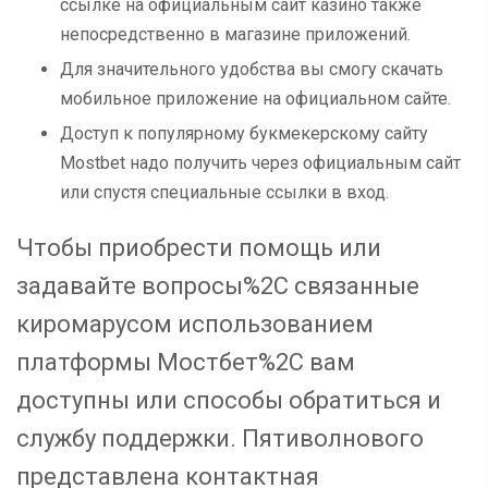
ссылке на официальным сайт казино также
непосредственно в магазине приложений.
Для значительного удобства вы смогу скачать
мобильное приложение на официальном сайте.
Доступ к популярному букмекерскому сайту
Mostbet надо получить через официальным сайт
или спустя специальные ссылки в вход.
Чтобы приобрести помощь или
задавайте вопросы%2C связанные
киромарусом использованием
платформы Мостбет%2C вам
доступны или способы обратиться и
службу поддержки. Пятиволнового
представлена контактная