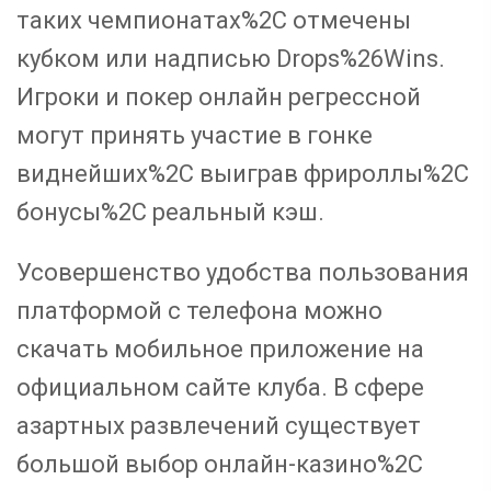
таких чемпионатах%2C отмечены
кубком или надписью Drops%26Wins.
Игроки и покер онлайн регрессной
могут принять участие в гонке
виднейших%2C выиграв фрироллы%2C
бонусы%2C реальный кэш.
Усовершенство удобства пользования
платформой с телефона можно
скачать мобильное приложение на
официальном сайте клуба. В сфере
азартных развлечений существует
большой выбор онлайн-казино%2C