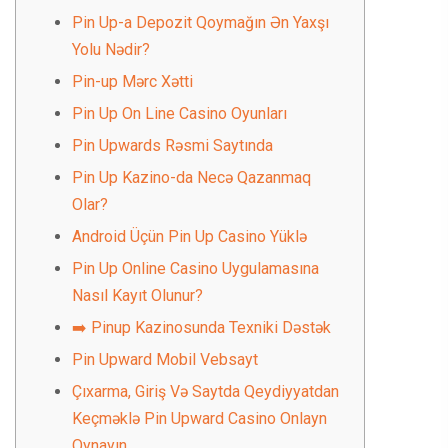
Pin Up-a Depozit Qoymağın Ən Yaxşı
Yolu Nədir?
Pin-up Mərc Xətti
Pin Up On Line Casino Oyunları
Pin Upwards Rəsmi Saytında
Pin Up Kazino-da Necə Qazanmaq
Olar?
Android Üçün Pin Up Casino Yüklə
Pin Up Online Casino Uygulamasına
Nasıl Kayıt Olunur?
➡️ Pinup Kazinosunda Texniki Dəstək
Pin Upward Mobil Vebsayt
Çıxarma, Giriş Və Saytda Qeydiyyatdan
Keçməklə Pin Upward Casino Onlayn
Oynayın