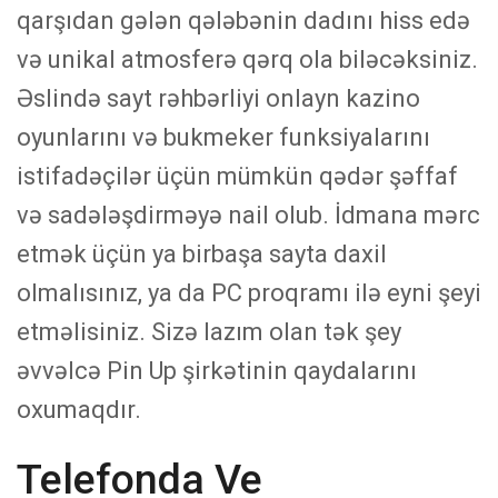
qarşıdan gələn qələbənin dadını hiss edə
və unikal atmosferə qərq ola biləcəksiniz.
Əslində sayt rəhbərliyi onlayn kazino
oyunlarını və bukmeker funksiyalarını
istifadəçilər üçün mümkün qədər şəffaf
və sadələşdirməyə nail olub. İdmana mərc
etmək üçün ya birbaşa sayta daxil
olmalısınız, ya da PC proqramı ilə eyni şeyi
etməlisiniz. Sizə lazım olan tək şey
əvvəlcə Pin Up şirkətinin qaydalarını
oxumaqdır.
Telefonda Ve