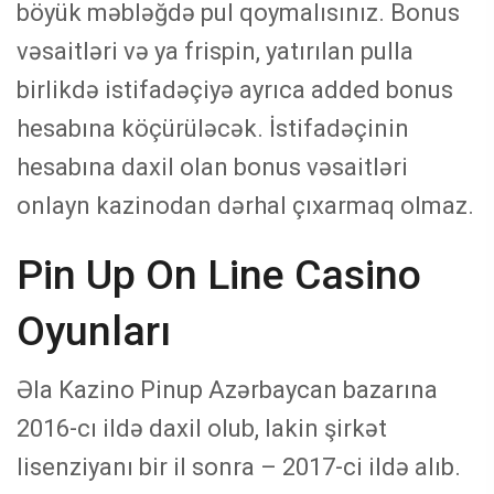
böyük məbləğdə pul qoymalısınız. Bonus
vəsaitləri və ya frispin, yatırılan pulla
birlikdə istifadəçiyə ayrıca added bonus
hesabına köçürüləcək. İstifadəçinin
hesabına daxil olan bonus vəsaitləri
onlayn kazinodan dərhal çıxarmaq olmaz.
Pin Up On Line Casino
Oyunları
Əla Kazino Pinup Azərbaycan bazarına
2016-cı ildə daxil olub, lakin şirkət
lisenziyanı bir il sonra – 2017-ci ildə alıb.