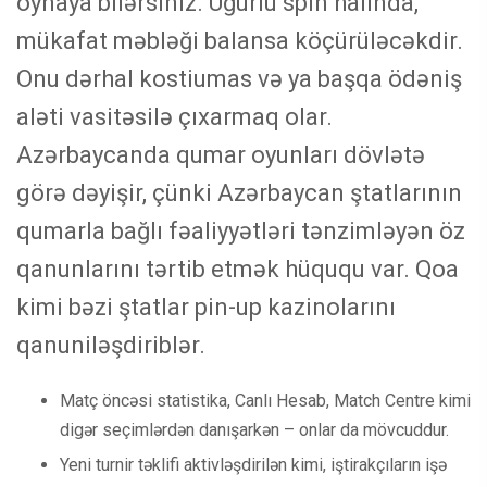
oynaya bilərsiniz. Uğurlu spin halında,
mükafat məbləği balansa köçürüləcəkdir.
Onu dərhal kostiumas və ya başqa ödəniş
aləti vasitəsilə çıxarmaq olar.
Azərbaycanda qumar oyunları dövlətə
görə dəyişir, çünki Azərbaycan ştatlarının
qumarla bağlı fəaliyyətləri tənzimləyən öz
qanunlarını tərtib etmək hüququ var. Qoa
kimi bəzi ştatlar pin-up kazinolarını
qanuniləşdiriblər.
Matç öncəsi statistika, Canlı Hesab, Match Centre kimi
digər seçimlərdən danışarkən – onlar da mövcuddur.
Yeni turnir təklifi aktivləşdirilən kimi, iştirakçıların işə