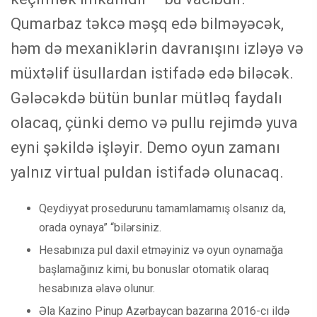
Qumarbaz təkcə məşq edə bilməyəcək,
həm də mexaniklərin davranışını izləyə və
müxtəlif üsullardan istifadə edə biləcək.
Gələcəkdə bütün bunlar mütləq faydalı
olacaq, çünki demo və pullu rejimdə yuva
eyni şəkildə işləyir. Demo oyun zamanı
yalnız virtual puldan istifadə olunacaq.
Qeydiyyat prosedurunu tamamlamamış olsanız da,
orada oynaya” “bilərsiniz.
Hesabınıza pul daxil etməyiniz və oyun oynamağa
başlamağınız kimi, bu bonuslar otomatik olaraq
hesabınıza əlavə olunur.
Əla Kazino Pinup Azərbaycan bazarına 2016-cı ildə