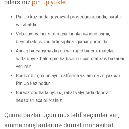
bilərsiniz
pin up yükle
.
Pin Up kazinoda qeydiyyat proseduru asandır, sürətli
və rahatdır.
Veb sayt yalnız slot maşınları ilə məhdudlaşmır,
beynəlxalq və multidissiplinar qumar portalıdır.
Ancaq bir çatışmazlıq da var rapid bir çox matçlar,
hətta böyük balompié hadisələri üçün statistik bazarlar
verilmir.
Bənzər bir çox onlayn platforma va, amma ən yaxşısı
Pin Up kazinodur.
Burada dostlarla əylənə, rahat valyutada depozit
hesabları aça bilərsiniz.
Qumarbazlar üçün müxtəlif seçimlər var,
amma müştərilərinə dürüst münasibət