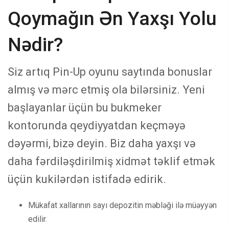
Qoymağın Ən Yaxşı Yolu
Nədir?
Siz artıq Pin-Up oyunu saytında bonuslar
almış və mərc etmiş ola bilərsiniz. Yeni
başlayanlar üçün bu bukmeker
kontorunda qeydiyyatdan keçməyə
dəyərmi, bizə deyin. Biz daha yaxşı və
daha fərdiləşdirilmiş xidmət təklif etmək
üçün kukilərdən istifadə edirik.
Mükafat xallarının sayı depozitin məbləği ilə müəyyən
edilir.