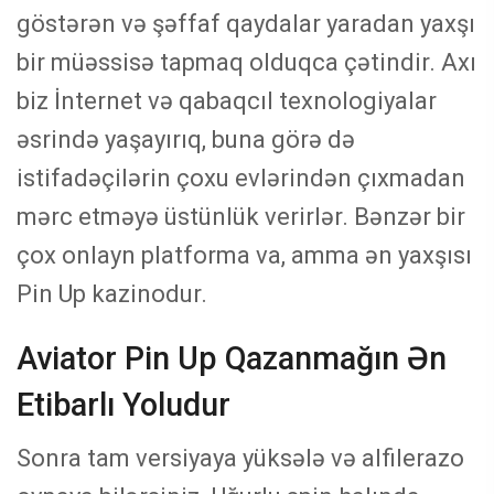
göstərən və şəffaf qaydalar yaradan yaxşı
bir müəssisə tapmaq olduqca çətindir. Axı
biz İnternet və qabaqcıl texnologiyalar
əsrində yaşayırıq, buna görə də
istifadəçilərin çoxu evlərindən çıxmadan
mərc etməyə üstünlük verirlər. Bənzər bir
çox onlayn platforma va, amma ən yaxşısı
Pin Up kazinodur.
Aviator Pin Up Qazanmağın Ən
Etibarlı Yoludur
Sonra tam versiyaya yüksələ və alfilerazo