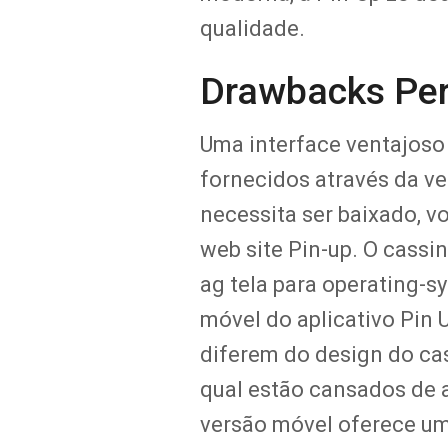
qualidade.
Drawbacks Per
Uma interface ventajoso
fornecidos através da ve
necessita ser baixado, v
web site Pin-up. O cassi
ag tela para operating-
móvel do aplicativo Pin 
diferem do design do cas
qual estão cansados de
versão móvel oferece uma