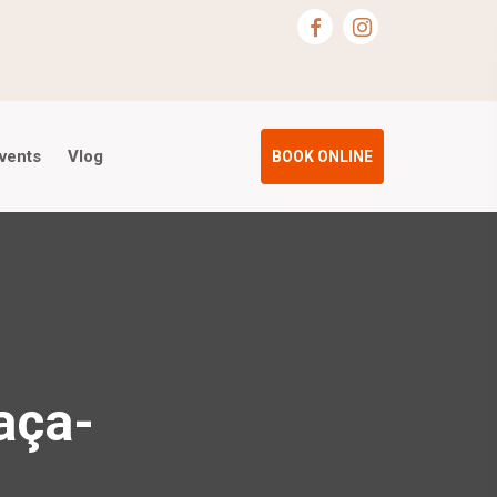
vents
Vlog
BOOK ONLINE
aça-