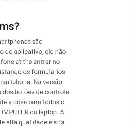
ams?
martphones são
 do aplicativo, ele não
fone at the entrar no
justando os formulários
smartphone. Na versão
s dos botões de controle
le a cosa para todos o
OMPUTER ou laptop. A
e alta qualidade e alta