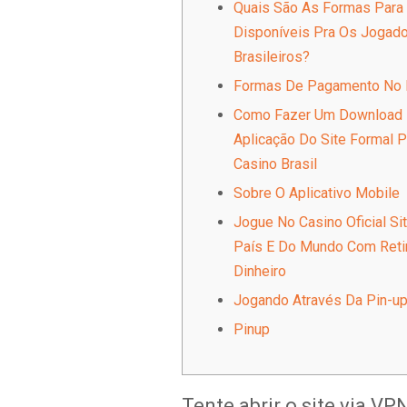
Quais São As Formas Para
Disponíveis Pra Os Jogad
Brasileiros?
Formas De Pagamento No B
Como Fazer Um Download
Aplicação Do Site Formal P
Casino Brasil
Sobre O Aplicativo Mobile
Jogue No Casino Oficial Si
País E Do Mundo Com Reti
Dinheiro
Jogando Através Da Pin-up
Pinup
Tente abrir o site via V