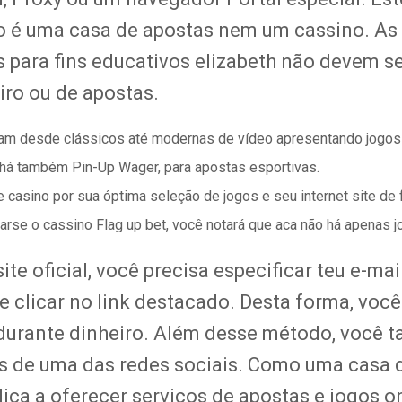
ão é uma casa de apostas nem um cassino. As
 para fins educativos elizabeth não devem s
ro ou de apostas.
iam desde clássicos até modernas de vídeo apresentando jogos 
há também Pin-Up Wager, para apostas esportivas.
casino por sua óptima seleção de jogos e seu internet site de fá
rse o cassino Flag up bet, você notará que aca não há apenas jo
ite oficial, você precisa especificar teu e-mai
l e clicar no link destacado. Desta forma, você
durante dinheiro. Além desse método, você 
s de uma das redes sociais. Como uma casa d
ica a oferecer serviços de apostas e jogos on