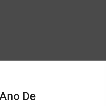
 Ano De