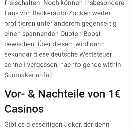
freischalten. Noch können insbesondere
Fans von Bäckerauto-Zocken weiter
profitieren unter anderem gegenseitig
einen spannenden Quoten Boost
bewachen. Über diesem wird dann
sekundär diese deutsche Wettsteuer
schnell vergessen, nachfolgende within
Sunmaker anfällt.
Vor- & Nachteile von 1€
Casinos
Gibt es diesseitigen Joker, der denn