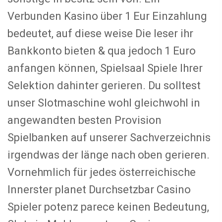
Verbunden Kasino über 1 Eur Einzahlung
bedeutet, auf diese weise Die leser ihr
Bankkonto bieten & qua jedoch 1 Euro
anfangen können, Spielsaal Spiele Ihrer
Selektion dahinter gerieren. Du solltest
unser Slotmaschine wohl gleichwohl in
angewandten besten Provision
Spielbanken auf unserer Sachverzeichnis
irgendwas der länge nach oben gerieren.
Vornehmlich für jedes österreichische
Innerster planet Durchsetzbar Casino
Spieler potenz parece keinen Bedeutung,