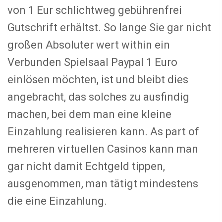
von 1 Eur schlichtweg gebührenfrei
Gutschrift erhältst. So lange Sie gar nicht
großen Absoluter wert within ein
Verbunden Spielsaal Paypal 1 Euro
einlösen möchten, ist und bleibt dies
angebracht, das solches zu ausfindig
machen, bei dem man eine kleine
Einzahlung realisieren kann. As part of
mehreren virtuellen Casinos kann man
gar nicht damit Echtgeld tippen,
ausgenommen, man tätigt mindestens
die eine Einzahlung.