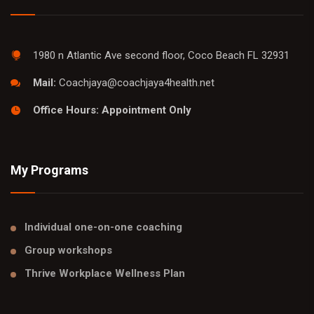
1980 n Atlantic Ave second floor, Coco Beach FL 32931
Mail:
Coachjaya@coachjaya4health.net
Office Hours: Appointment Only
My Programs
Individual one-on-one coaching
Group workshops
Thrive Workplace Wellness Plan