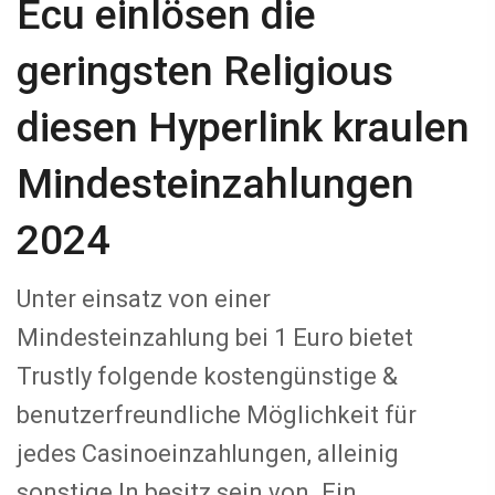
Ecu einlösen die
geringsten Religious
diesen Hyperlink kraulen
Mindesteinzahlungen
2024
Unter einsatz von einer
Mindesteinzahlung bei 1 Euro bietet
Trustly folgende kostengünstige &
benutzerfreundliche Möglichkeit für
jedes Casinoeinzahlungen, alleinig
sonstige In besitz sein von. Ein