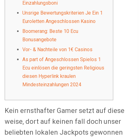
Einzahlungsboni
Unsrige Bewertungskriterien Je Ein 1
Euroletten Angeschlossen Kasino
Boomerang: Beste 10 Ecu
Bonusangebote
Vor- & Nachteile von 1€ Casinos
As part of Angeschlossen Spielos 1
Ecu einlösen die geringsten Religious
diesen Hyperlink kraulen
Mindesteinzahlungen 2024
Kein ernsthafter Gamer setzt auf diese
weise, dort auf keinen fall doch unser
beliebten lokalen Jackpots gewonnen