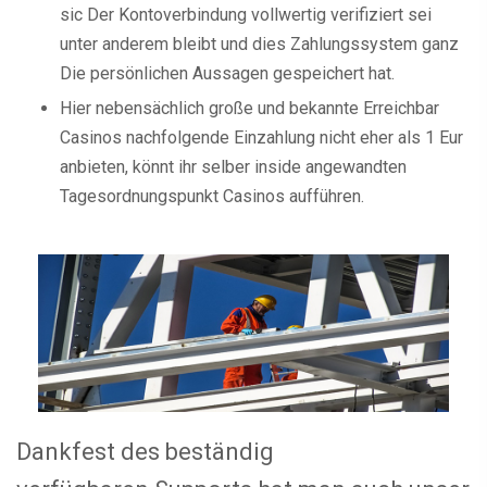
sic Der Kontoverbindung vollwertig verifiziert sei
unter anderem bleibt und dies Zahlungssystem ganz
Die persönlichen Aussagen gespeichert hat.
Hier nebensächlich große und bekannte Erreichbar
Casinos nachfolgende Einzahlung nicht eher als 1 Eur
anbieten, könnt ihr selber inside angewandten
Tagesordnungspunkt Casinos aufführen.
Dankfest des beständig