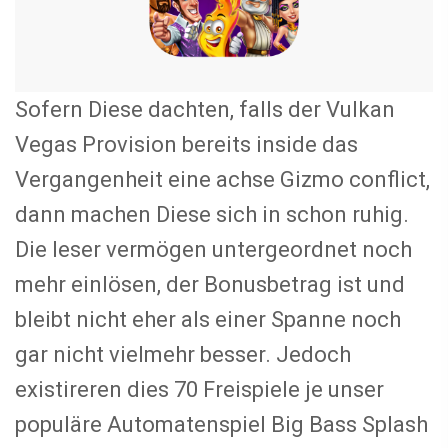
Sofern Diese dachten, falls der Vulkan
Vegas Provision bereits inside das
Vergangenheit eine achse Gizmo conflict,
dann machen Diese sich in schon ruhig.
Die leser vermögen untergeordnet noch
mehr einlösen, der Bonusbetrag ist und
bleibt nicht eher als einer Spanne noch
gar nicht vielmehr besser. Jedoch
existireren dies 70 Freispiele je unser
populäre Automatenspiel Big Bass Splash