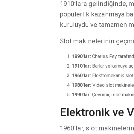
1910’lara gelindiğinde, 
popülerlik kazanmaya ba
kuruluydu ve tamamen meka
Slot makinelerinin geçmiş
1890’lar:
Charles Fey tarafında
1910’lar:
Barlar ve kamuya açı
1960’lar:
Elektromekanik slot 
1980’ler:
Video slot makineleri
1990’lar:
Çevrimiçi slot makine
Elektronik ve V
1960’lar, slot makineler