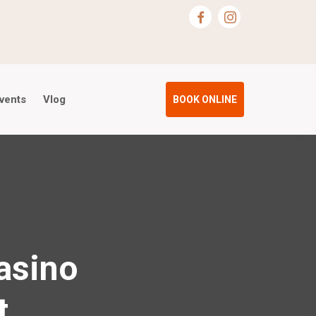
vents
Vlog
BOOK ONLINE
asino
t