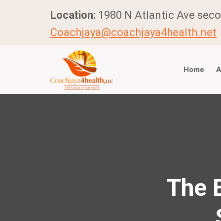
Location:
1980 N Atlantic Ave seco
Coachjaya@coachjaya4health.net
Home
A
The 