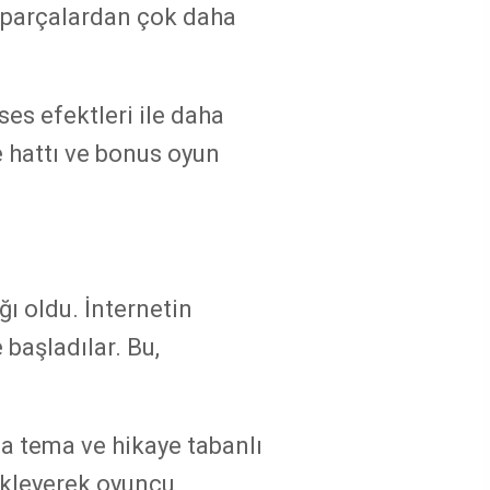
k parçalardan çok daha
ses efektleri ile daha
e hattı ve bonus oyun
ğı oldu. İnternetin
 başladılar. Bu,
da tema ve hikaye tabanlı
 ekleyerek oyuncu