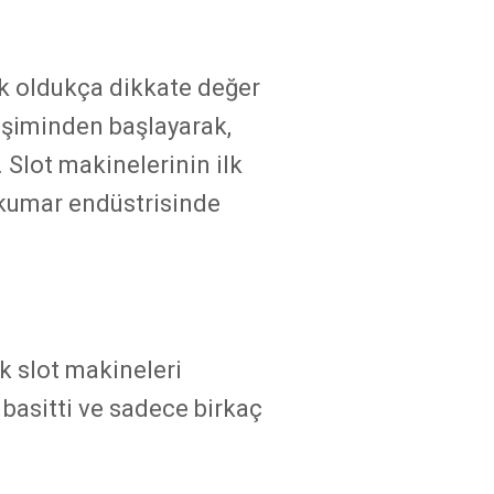
rak oldukça dikkate değer
lişiminden başlayarak,
Slot makinelerinin ilk
 kumar endüstrisinde
ik slot makineleri
 basitti ve sadece birkaç