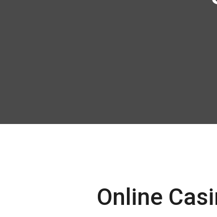
Online Casi