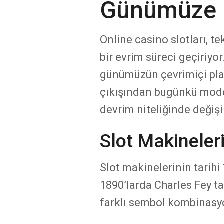
Günümüze
Online casino slotları, t
bir evrim süreci geçiriyo
günümüzün çevrimiçi plat
çıkışından bugünkü mode
devrim niteliğinde değişi
Slot Makineleri
Slot makinelerinin tarihi
1890’larda Charles Fey ta
farklı sembol kombinasy