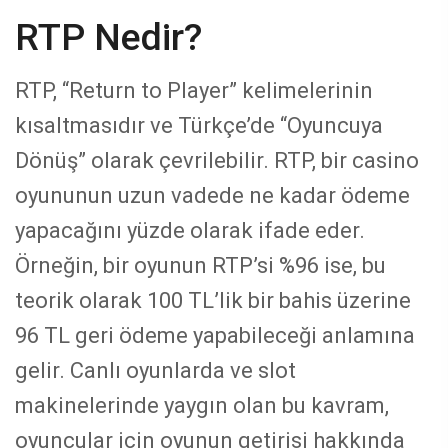
RTP Nedir?
RTP, “Return to Player” kelimelerinin
kısaltmasıdır ve Türkçe’de “Oyuncuya
Dönüş” olarak çevrilebilir. RTP, bir casino
oyununun uzun vadede ne kadar ödeme
yapacağını yüzde olarak ifade eder.
Örneğin, bir oyunun RTP’si %96 ise, bu
teorik olarak 100 TL’lik bir bahis üzerine
96 TL geri ödeme yapabileceği anlamına
gelir. Canlı oyunlarda ve slot
makinelerinde yaygın olan bu kavram,
oyuncular için oyunun getirisi hakkında