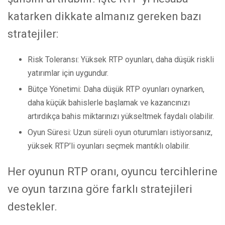
katarken dikkate almanız gereken bazı
stratejiler:
Risk Toleransı: Yüksek RTP oyunları, daha düşük riskli
yatırımlar için uygundur.
Bütçe Yönetimi: Daha düşük RTP oyunları oynarken,
daha küçük bahislerle başlamak ve kazancınızı
artırdıkça bahis miktarınızı yükseltmek faydalı olabilir.
Oyun Süresi: Uzun süreli oyun oturumları istiyorsanız,
yüksek RTP’li oyunları seçmek mantıklı olabilir.
Her oyunun RTP oranı, oyuncu tercihlerine
ve oyun tarzına göre farklı stratejileri
destekler.