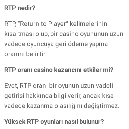
RTP nedir?
RTP, “Return to Player” kelimelerinin
kısaltması olup, bir casino oyununun uzun
vadede oyuncuya geri ödeme yapma
oranını belirtir.
RTP oranı casino kazancını etkiler mi?
Evet, RTP oranı bir oyunun uzun vadeli
getirisi hakkında bilgi verir, ancak kısa
vadede kazanma olasılığını değiştirmez.
Yüksek RTP oyunları nasıl bulunur?