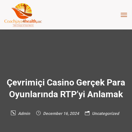
Çevrimiçi Casino Gerçek Para
Oyunlarında RTP’yi Anlamak
Admin
December 16, 2024
Uncategorized