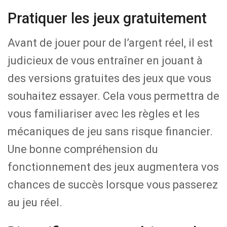
Pratiquer les jeux gratuitement
Avant de jouer pour de l’argent réel, il est
judicieux de vous entraîner en jouant à
des versions gratuites des jeux que vous
souhaitez essayer. Cela vous permettra de
vous familiariser avec les règles et les
mécaniques de jeu sans risque financier.
Une bonne compréhension du
fonctionnement des jeux augmentera vos
chances de succès lorsque vous passerez
au jeu réel.