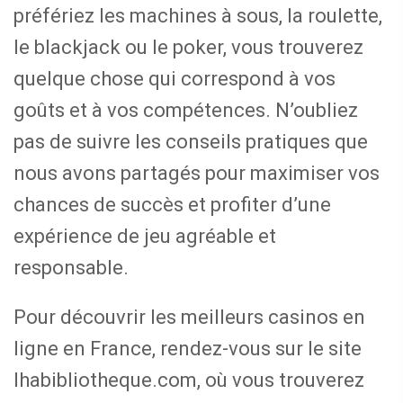
préfériez les machines à sous, la roulette,
le blackjack ou le poker, vous trouverez
quelque chose qui correspond à vos
goûts et à vos compétences. N’oubliez
pas de suivre les conseils pratiques que
nous avons partagés pour maximiser vos
chances de succès et profiter d’une
expérience de jeu agréable et
responsable.
Pour découvrir les meilleurs casinos en
ligne en France, rendez-vous sur le site
lhabibliotheque.com, où vous trouverez