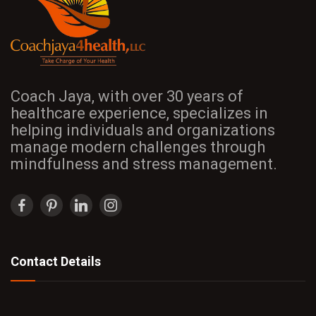
Coach Jaya, with over 30 years of
healthcare experience, specializes in
helping individuals and organizations
manage modern challenges through
mindfulness and stress management.
Contact Details