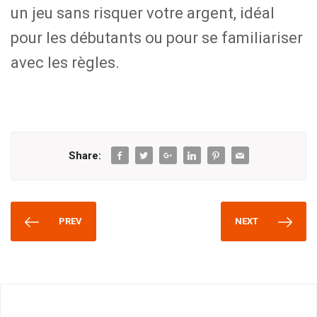
un jeu sans risquer votre argent, idéal
pour les débutants ou pour se familiariser
avec les règles.
Share:
PREV
NEXT