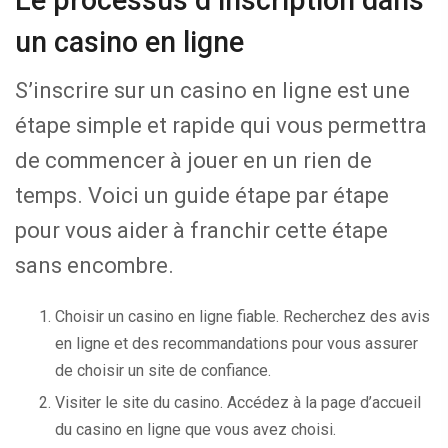
Le processus d’inscription dans
un casino en ligne
S’inscrire sur un casino en ligne est une
étape simple et rapide qui vous permettra
de commencer à jouer en un rien de
temps. Voici un guide étape par étape
pour vous aider à franchir cette étape
sans encombre.
Choisir un casino en ligne fiable. Recherchez des avis
en ligne et des recommandations pour vous assurer
de choisir un site de confiance.
Visiter le site du casino. Accédez à la page d’accueil
du casino en ligne que vous avez choisi.