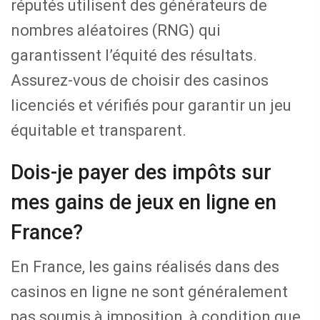
réputés utilisent des générateurs de
nombres aléatoires (RNG) qui
garantissent l’équité des résultats.
Assurez-vous de choisir des casinos
licenciés et vérifiés pour garantir un jeu
équitable et transparent.
Dois-je payer des impôts sur
mes gains de jeux en ligne en
France?
En France, les gains réalisés dans des
casinos en ligne ne sont généralement
pas soumis à imposition, à condition que