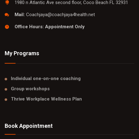
1980 n Atlantic Ave second floor, Coco Beach FL 32931
Mail:
Coachjaya@coachjaya4health.net
Office Hours: Appointment Only
My Programs
Individual one-on-one coaching
Group workshops
Thrive Workplace Wellness Plan
Book Appointment