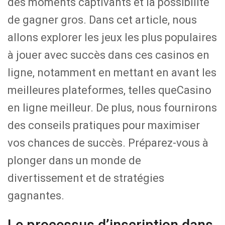
des moments captivants et la possibilité
de gagner gros. Dans cet article, nous
allons explorer les jeux les plus populaires
à jouer avec succès dans ces casinos en
ligne, notamment en mettant en avant les
meilleures plateformes, telles queCasino
en ligne meilleur. De plus, nous fournirons
des conseils pratiques pour maximiser
vos chances de succès. Préparez-vous à
plonger dans un monde de
divertissement et de stratégies
gagnantes.