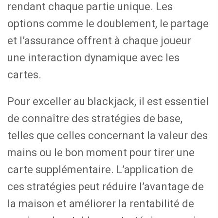
rendant chaque partie unique. Les
options comme le doublement, le partage
et l’assurance offrent à chaque joueur
une interaction dynamique avec les
cartes.
Pour exceller au blackjack, il est essentiel
de connaître des stratégies de base,
telles que celles concernant la valeur des
mains ou le bon moment pour tirer une
carte supplémentaire. L’application de
ces stratégies peut réduire l’avantage de
la maison et améliorer la rentabilité de