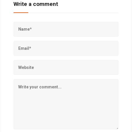
Write a comment