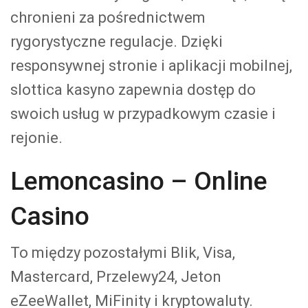
chronieni za pośrednictwem
rygorystyczne regulacje. Dzięki
responsywnej stronie i aplikacji mobilnej,
slottica kasyno zapewnia dostęp do
swoich usług w przypadkowym czasie i
rejonie.
Lemoncasino – Online
Casino
To między pozostałymi Blik, Visa,
Mastercard, Przelewy24, Jeton
eZeeWallet, MiFinity i kryptowaluty.