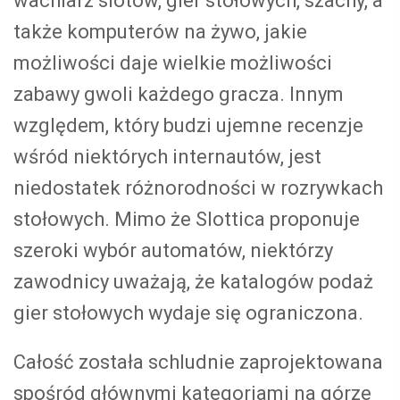
wachlarz slotów, gier stołowych, szachy, a
także komputerów na żywo, jakie
możliwości daje wielkie możliwości
zabawy gwoli każdego gracza. Innym
względem, który budzi ujemne recenzje
wśród niektórych internautów, jest
niedostatek różnorodności w rozrywkach
stołowych. Mimo że Slottica proponuje
szeroki wybór automatów, niektórzy
zawodnicy uważają, że katalogów podaż
gier stołowych wydaje się ograniczona.
Całość została schludnie zaprojektowana
spośród głównymi kategoriami na górze