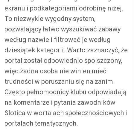
ekranu i podkategoriami odrobinę niżej.
To niezwykle wygodny system,
pozwalający łatwo wyszukiwać zabawy
według nazwie i filtrować je według
dziesiątek kategorii. Warto zaznaczyć, że
portal został odpowiednio spolszczony,
więc żadna osoba nie winien mieć
trudności w poruszaniu się na zanim.
Często pełnomocnicy klubu odpowiadają
na komentarze i pytania zawodników
Slotica w wortalach społecznościowych i
portalach tematycznych.