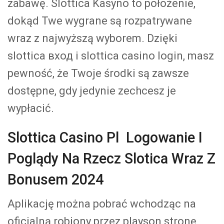
zabawę. Slottica Kasyno to położenie,
dokąd Twe wygrane są rozpatrywane
wraz z najwyższą wyborem. Dzięki
slottica вход i slottica casino login, masz
pewność, że Twoje środki są zawsze
dostępne, gdy jedynie zechcesz je
wypłacić.
Slottica Casino Pl ️ Logowanie I
Poglądy Na Rzecz Slotica Wraz Z
Bonusem 2024
Aplikację można pobrać wchodząc na
oficjalną robiony przez playson stronę