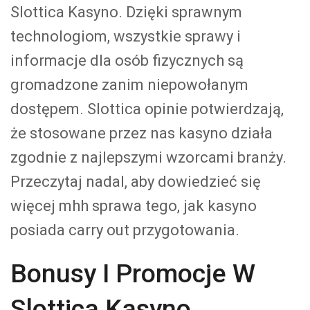
Slottica Kasyno. Dzięki sprawnym
technologiom, wszystkie sprawy i
informacje dla osób fizycznych są
gromadzone zanim niepowołanym
dostępem. Slottica opinie potwierdzają,
że stosowane przez nas kasyno działa
zgodnie z najlepszymi wzorcami branży.
Przeczytaj nadal, aby dowiedzieć się
więcej mhh sprawa tego, jak kasyno
posiada carry out przygotowania.
Bonusy I Promocje W
Slottica Kasyno