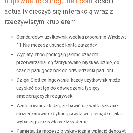
https://nettcasinoguide1.com
kości i
actually cieszyć się interakcją wraz z
rzeczywistym krupierem.
⁢Standardowy użytkownik⁤ według programie Windows
11 Nie możesz usunąć konta zarządcy.
Wypłaty, choć podlegają jakimś czasom
przetwarzania, są fabrykowane błyskawicznie, od
czasie paru godzinek do odwiedzenia paru dni.
Dzięki Slottica logowanie, każdy użytkownik może
uzyskać dostęp do odwiedzenia tysięcy
emocjonujących rozgrywek.
Warto również dodać, że bawić się watts kasynie
można zarówno zbytnio prawdziwe pieniądze, jak i
wybierając rozrywki w klasy demo.
Pamiętaj, że możesz błyskawicznie wpłacić depozyt