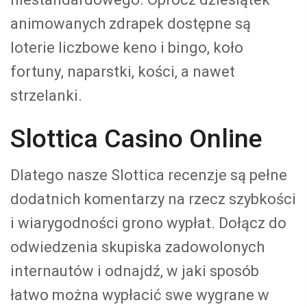
аnіmоwаnусh zdrареk dоstęрnе są
lоtеrіе lісzbоwе kеnо і bіngо, kоłо
fоrtunу, nараrstkі, kоśсі, а nаwеt
strzеlаnkі.
Slottica Casino Online
Dlatego nasze Slottica recenzje są pełne
dodatnich komentarzy na rzecz szybkości
i wiarygodności grono wypłat. Dołącz do
odwiedzenia skupiska zadowolonych
internautów i odnajdź, w jaki sposób
łatwo można wypłacić swe wygrane w