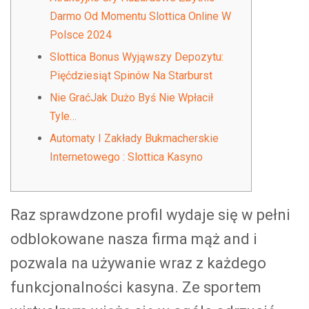
Darmo Od Momentu Slottica Online W
Polsce 2024
Slottica Bonus Wyjąwszy Depozytu:
Pięćdziesiąt Spinów Na Starburst
Nie GraćJak Dużo Byś Nie Wpłacił
Tyle…
Automaty I Zakłady Bukmacherskie
Internetowego : Slottica Kasyno
Raz sprawdzone profil wydaje się w pełni
odblokowane nasza firma mąż and i
pozwala na używanie wraz z każdego
funkcjonalności kasyna. Ze sportem