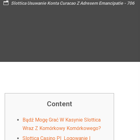
Slottica Usuwanie Konta Curacao Z Adresem Emancipatie - 706
Content
Bądź Mogę Grać W Kasynie Slottica
Wraz Z Komórkowy Komórkowego?
Slottica Casino Pl ️ Logowanie I