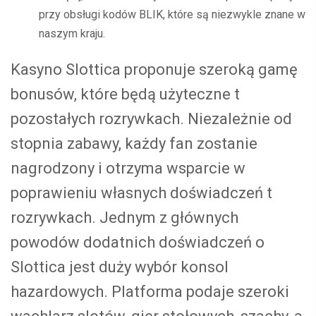
przy obsługi kodów BLIK, które są niezwykle znane w
naszym kraju.
Kasyno Slottica proponuje szeroką gamę
bonusów, które będą użyteczne t
pozostałych rozrywkach. Niezależnie od
stopnia zabawy, każdy fan zostanie
nagrodzony i otrzyma wsparcie w
poprawieniu własnych doświadczeń t
rozrywkach. Jednym z głównych
powodów dodatnich doświadczeń o
Slottica jest duży wybór konsol
hazardowych. Platforma podaje szeroki