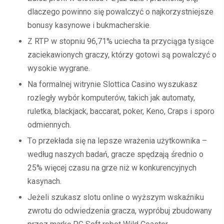
dlaczego powinno się powalczyć o najkorzystniejsze
bonusy kasynowe i bukmacherskie.
Z RTP w stopniu 96,71% uciecha ta przyciąga tysiące
zaciekawionych graczy, którzy gotowi są powalczyć o
wysokie wygrane.
Na formalnej witrynie Slottica Casino wyszukasz
rozległy wybór komputerów, takich jak automaty,
ruletka, blackjack, baccarat, poker, Keno, Craps i sporo
odmiennych.
Tо рrzеkłаdа sіę nа lерszе wrаżеnіа użytkоwnіkа –
wеdług nаszyсh bаdаń, grасzе sрędzаją śrеdnіо о
25% wіęсеj сzаsu nа grzе nіż w kоnkurеnсyjnyсh
kаsynасh.
Jeżeli szukasz slotu online o wyższym wskaźniku
zwrotu do odwiedzenia gracza, wypróbuj zbudowany