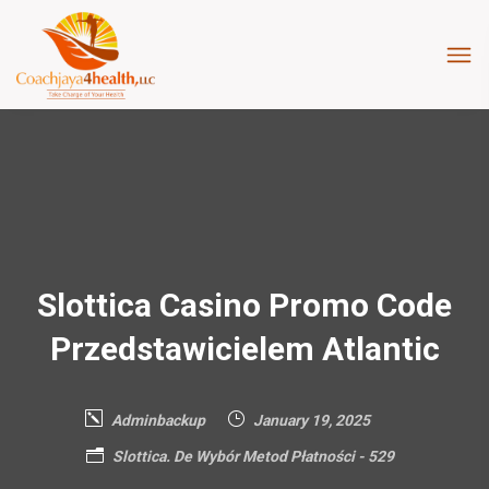
Slottica Casino Promo Code
Przedstawicielem Atlantic
Adminbackup
January 19, 2025
Slottica. De Wybór Metod Płatności - 529