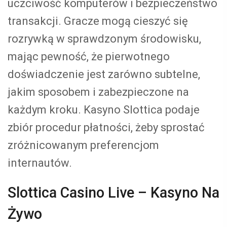
uczciwość komputerów i bezpieczeństwo
transakcji. Gracze mogą cieszyć się
rozrywką w sprawdzonym środowisku,
mając pewność, że pierwotnego
doświadczenie jest zarówno subtelne,
jakim sposobem i zabezpieczone na
każdym kroku. Kasyno Slottica podaje
zbiór procedur płatności, żeby sprostać
zróżnicowanym preferencjom
internautów.
Slottica Casino Live – Kasyno Na
Żywo