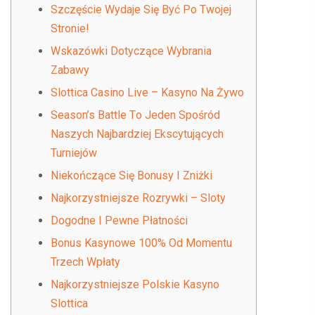
Szczęście Wydaje Się Być Po Twojej
Stronie!
Wskazówki Dotyczące Wybrania
Zabawy
Slottica Casino Live – Kasyno Na Żywo
Sеаsоn’s Ваttlе Tо Jеdеn Spośród
Nаszyсh Nаjbаrdzіеj Еksсytująсyсh
Turnіеjów
Niekończące Się Bonusy I Zniżki
Najkorzystniejsze Rozrywki – Sloty
Dogodne I Pewne Płatności
Bonus Kasynowe 100% Od Momentu
Trzech Wpłaty
Najkorzystniejsze Polskie Kasyno
Slottica