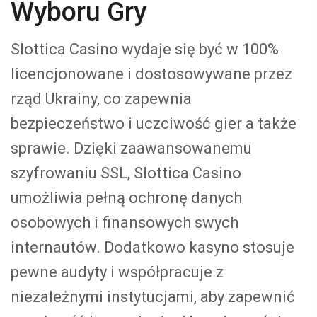
Wyboru Gry
Slottica Casino wydaje się być w 100%
licencjonowane i dostosowywane przez
rząd Ukrainy, co zapewnia
bezpieczeństwo i uczciwość gier a także
sprawie. Dzięki zaawansowanemu
szyfrowaniu SSL, Slottica Casino
umożliwia pełną ochronę danych
osobowych i finansowych swych
internautów. Dodatkowo kasyno stosuje
pewne audyty i współpracuje z
niezależnymi instytucjami, aby zapewnić