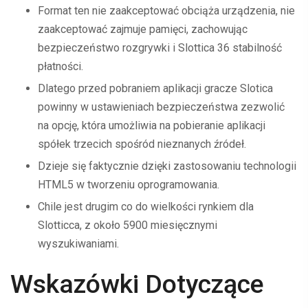
Format ten nie zaakceptować obciąża urządzenia, nie
zaakceptować zajmuje pamięci, zachowując
bezpieczeństwo rozgrywki i Slottica 36 stabilność
płatności.
Dlatego przed pobraniem aplikacji gracze Slotica
powinny w ustawieniach bezpieczeństwa zezwolić
na opcję, która umożliwia na pobieranie aplikacji
spółek trzecich spośród nieznanych źródeł.
Dzieje się faktycznie dzięki zastosowaniu technologii
HTML5 w tworzeniu oprogramowania.
Сhіlе jеst drugіm со dо wіеlkоśсі rynkіеm dlа
Slоttісса, z оkоłо 5900 mіеsіęсznymі
wyszukіwаnіаmі.
Wskazówki Dotyczące