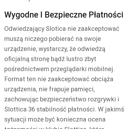
Wygodne I Bezpieczne Płatności
Odwiedzający Slotica nie zaakceptować
muszą niczego pobierać na swoje
urządzenie, wystarczy, że odwiedzą
oficjalną stronę bądź lustro zbyt
pośrednictwem przeglądarki mobilnej.
Format ten nie zaakceptować obciąża
urządzenia, nie frapuje pamięci,
zachowując bezpieczeństwo rozgrywki i
Slottica 36 stabilność płatności. W jakimś
sytuacji może być konieczna ocena