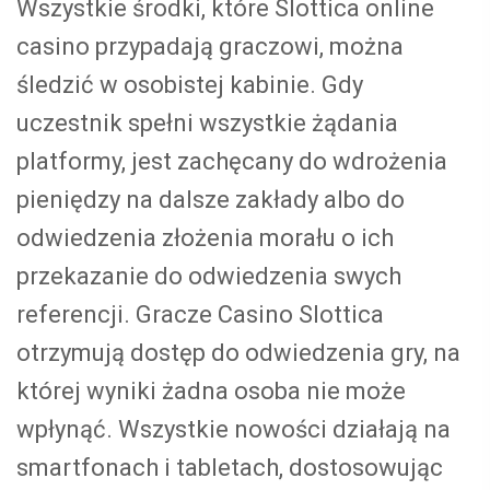
Wszystkie środki, które Slottica online
casino przypadają graczowi, można
śledzić w osobistej kabinie. Gdy
uczestnik spełni wszystkie żądania
platformy, jest zachęcany do wdrożenia
pieniędzy na dalsze zakłady albo do
odwiedzenia złożenia morału o ich
przekazanie do odwiedzenia swych
referencji. Gracze Casino Slottica
otrzymują dostęp do odwiedzenia gry, na
której wyniki żadna osoba nie może
wpłynąć. Wszystkie nowości działają na
smartfonach i tabletach, dostosowując